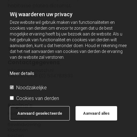
habitasse platea dictumst.
Wij waarderen uw privacy
Deze website wil gebruik maken van functionaliteiten en
cookies van derden om ervoor te zorgen dat u de best
mogelijke ervaring heeft bij uw bezoek aan de website. Als u
het gebruik van functionaliteit en cookies van derden wilt
aanvaarden, kunt u dat hieronder doen. Houd er rekening mee
dat het niet aanvaarden van cookies van derden de ervaring
van de website zal verstoren.
Contactgegevens
info@arca-match.nl
Meer details
Telefoon: +31 (0) 534783533
Noodzakelijke
Cookies van derden
Pagina's
Home
Aanvaard geselecteerde
Aanvaard alles
Over ons
Bewindvoering
Klachten
Kosten