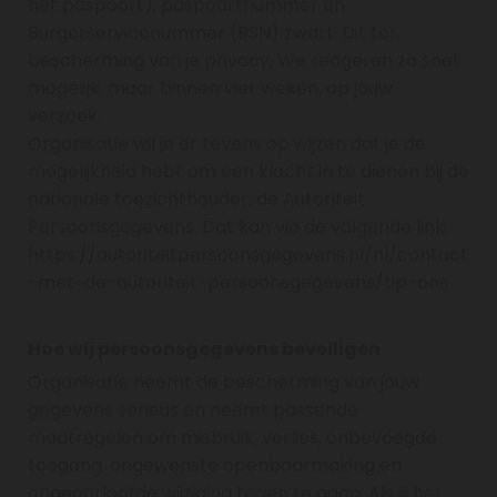
het paspoort), paspoortnummer en
Burgerservicenummer (BSN) zwart. Dit ter
bescherming van je privacy. We reageren zo snel
mogelijk, maar binnen vier weken, op jouw
verzoek.
Organisatie wil je er tevens op wijzen dat je de
mogelijkheid hebt om een klacht in te dienen bij de
nationale toezichthouder, de Autoriteit
Persoonsgegevens. Dat kan via de volgende link:
https://autoriteitpersoonsgegevens.nl/nl/contact
-met-de-autoriteit-persoonsgegevens/tip-ons
Hoe wij persoonsgegevens beveiligen
Organisatie neemt de bescherming van jouw
gegevens serieus en neemt passende
maatregelen om misbruik, verlies, onbevoegde
toegang, ongewenste openbaarmaking en
ongeoorloofde wijziging tegen te gaan. Als jij het