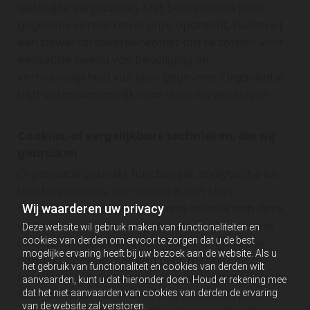
wettelijke verplichting. Met bedrijven die jouw
gegevens verwerken in onze opdracht, sluiten wij
een bewerkersovereenkomst om te zorgen voor
eenzelfde niveau van beveiliging en
vertrouwelijkheid van jouw gegevens. Organisatie
blijft verantwoordelijk voor deze verwerkingen.
Cookies, of vergelijkbare technieken, die wij
gebruiken
Organisatie gebruikt functionele, analytische en
tracking cookies. Een cookie is een klein
tekstbestand dat bij het eerste bezoek aan deze
Wij waarderen uw privacy
website wordt opgeslagen in de browser van je
Deze website wil gebruik maken van functionaliteiten en
cookies van derden om ervoor te zorgen dat u de best
computer, tablet of smartphone. Organisatie
mogelijke ervaring heeft bij uw bezoek aan de website. Als u
gebruikt cookies met een puur technische
het gebruik van functionaliteit en cookies van derden wilt
functionaliteit. Deze zorgen ervoor dat de website
aanvaarden, kunt u dat hieronder doen. Houd er rekening mee
naar behoren werkt en dat bijvoorbeeld jouw
dat het niet aanvaarden van cookies van derden de ervaring
van de website zal verstoren.